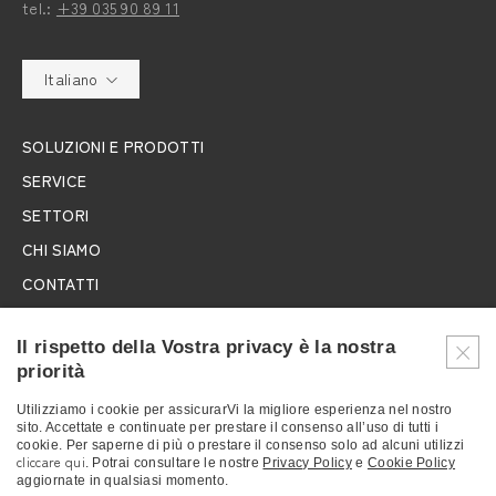
tel.:
+39 035 90 89 11
Italiano
SOLUZIONI E PRODOTTI
SERVICE
SETTORI
CHI SIAMO
CONTATTI
LAVORA CON NOI
Il rispetto della Vostra privacy è la nostra
NEWS
priorità
FIERE
Utilizziamo i cookie per assicurarVi la migliore esperienza nel nostro
sito. Accettate e continuate per prestare il consenso all’uso di tutti i
ISCRIVITI ALLA NEWSLETTER
cookie. Per saperne di più o prestare il consenso solo ad alcuni utilizzi
cliccare qui
. Potrai consultare le nostre
Privacy Policy
e
Cookie Policy
aggiornate in qualsiasi momento.