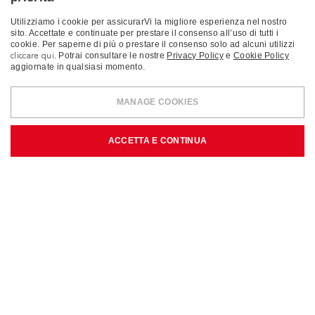
Utilizziamo i cookie per assicurarVi la migliore esperienza nel nostro
sito. Accettate e continuate per prestare il consenso all’uso di tutti i
cookie. Per saperne di più o prestare il consenso solo ad alcuni utilizzi
cliccare qui
. Potrai consultare le nostre
Privacy Policy
e
Cookie Policy
aggiornate in qualsiasi momento.
RICAMBI
BILANCINI E ACCESSORI
MANAGE COOKIES
Il mondo del sollevamento si completa con gli accessori sotto
ACCETTA E CONTINUA
gancio, parte fondamentale per la movimentazione sicura del
carico.
BONFANTI
progetta e realizza bilancini di sollevamento,
standard e speciali per tutte le esigenze, nel rispetto della
Direttiva Macchine e delle norme tecniche di riferimento.
I bilancini e gli accessori di sollevamento necessitano di
manutenzione periodica e di adeguata formazione all’uso
come previsto dal D.lgs 81/08 Art. 71.
RICHIEDI PREVENTIVO