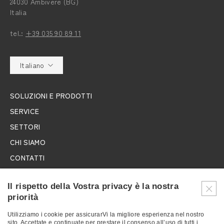
24030 Ambivere (BG)
Italia
tel.:
+39 035 90 89 11
Italiano
SOLUZIONI E PRODOTTI
SERVICE
SETTORI
CHI SIAMO
CONTATTI
LAVORA CON NOI
Il rispetto della Vostra privacy è la nostra
NEWS
priorità
FIERE
Utilizziamo i cookie per assicurarVi la migliore esperienza nel nostro
sito. Accettate e continuate per prestare il consenso all’uso di tutti i